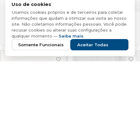
Uso de cookies
Usamos cookies próprios e de terceiros para coletar
informações que ajudam a otimizar sua visita ao nosso
LAGO CZ 32
LAGO CZ 45
site. Não coletamos informações pessoais. Você pode
32x45cm
BRILHANTE
45x45cm
BRILHANTE
recusar cookies ou alterar suas configurações a
qualquer momento —
Saiba mais
.
1Face
1Face
Somente Funcionais
Aceitar Todas
BRANCO ACETINADO 61
SONATTA CZ HD61
61x61cm
MATE
1Face
61x61cm
BRILHANTE