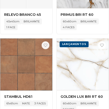
RELEVO BRANCO 45
PRIMUS BRI RT 60
45x45cm
BRILHANTE
60x60cm
BRILHANTE
1 FACE
4 FACES
LANÇAMENTOS
STAMBUL HD61
GOLDEN LUX BRI RT 60
61x61cm
MATE
3 FACES
60x60cm
BRILHANTE