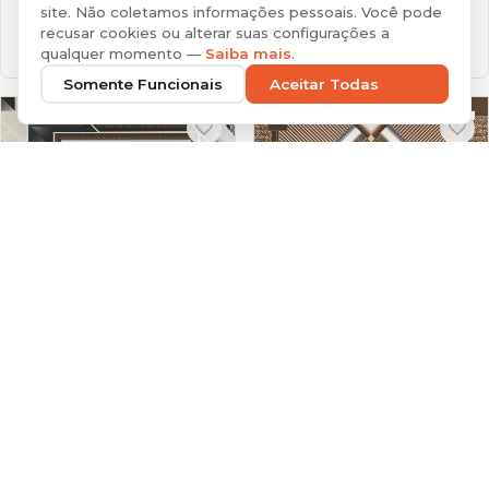
45x45cm
BRILHANTE
site. Não coletamos informações pessoais. Você pode
45x45cm
BRILHANTE
1 Face
recusar cookies ou alterar suas configurações a
1 Face
qualquer momento —
Saiba mais
.
Somente Funcionais
Aceitar Todas
ABDULHA HD45
DUBAI BEGE HD45
45x45cm
BRILHANTE
45x45cm
BRILHANTE
1 Face
1 Face