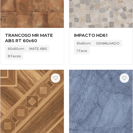
TRANCOSO MR MATE
IMPACTO HD61
ABS RT 60x60
61x61cm
GRANILHADO
60x60cm
MATE ABS
1 Face
8 Faces